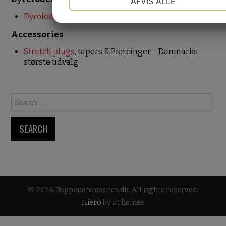
AFVIS ALLE
Dyrefoder.dk
JA
NEJ
JA
NEJ
MARKETING
STATISTIK
Accessories
Stretch plugs
, tapers & Piercinger – Danmarks
største udvalg
Search for:
© 2026 Toppenafwebsites.dk. All rights reserved.
Hiero
by aThemes