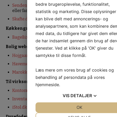
bedre brugeroplevelse, funktionalitet,
Sendentanke
– Gavekortet til din kæreste, din mor
eller far!
statistik og marketing. Disse oplysninger
kan blive delt med annoncerings- og
Skafte.dk
– find sodavand til festen her.
analysepartnere, som kan kombinere de
Køkkengrej
med data, du tidligere har givet dem elle
BageBixen.dk
– Bageforme
de har indsamlet gennem din brug af der
Bolig webshops
tjenester. Ved at klikke på 'OK' giver du
samtykke til disse formål.
Hojgaard brugskunst og interiør
Havemekka.dk
Læs mere om vores brug af cookies og
Marokkodesign.dk
– Marokkanske berper tæpper
behandling af persondata på vores
Til virksomheder
hjemmeside.
Kontorartikler fra hertels.dk
VIS
DETALJER
Inventarland.dk
JA
NEJ
OK
JA
NEJ
iStol.dk
NØDVENDIGE
PRÆFERENCER
Dyrefoder