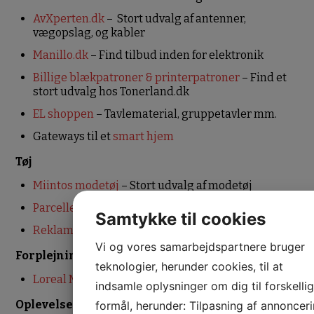
AvXperten.dk
– Stort udvalg af antenner,
vægopslag, og kabler
Manillo.dk
– Find tilbud inden for elektronik
Billige blækpatroner & printerpatroner
– Find et
stort udvalg hos Tonerland.dk
EL shoppen
– Tavlematerial, gruppetavler mm.
Gateways til et
smart hjem
Tøj
Miintos modetøj
– Stort udvalg af modetøj
Parcellet
– Økologisk børnetøj
Samtykke til cookies
Reklametryk
Vi og vores samarbejdspartnere bruger
Forplejning
teknologier, herunder cookies, til at
Loreal Mythic oil
– Olie blandinger til hårpleje
indsamle oplysninger om dig til forskelli
Oplevelser
formål, herunder: Tilpasning af annonceri