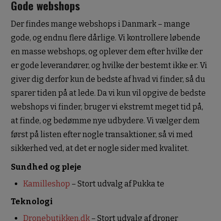
Gode webshops
WEBSHOPS
Der findes mange webshops i Danmark – mange
gode, og endnu flere dårlige. Vi kontrollere løbende
FITNESS, WELLNESS OG
en masse webshops, og oplever dem efter hvilke der
er gode leverandører, og hvilke der bestemt ikke er. Vi
OPLEVELSER
giver dig derfor kun de bedste af hvad vi finder, så du
ØKONOMI
sparer tiden på at lede. Da vi kun vil opgive de bedste
webshops vi finder, bruger vi ekstremt meget tid på,
KONTAKT
at finde, og bedømme nye udbydere. Vi vælger dem
først på listen efter nogle transaktioner, så vi med
OPLEVELSER OG IT
sikkerhed ved, at det er nogle sider med kvalitet.
Sundhed og pleje
Kamilleshop
– Stort udvalg af Pukka te
Teknologi
Dronebutikken.dk
– Stort udvalg af droner